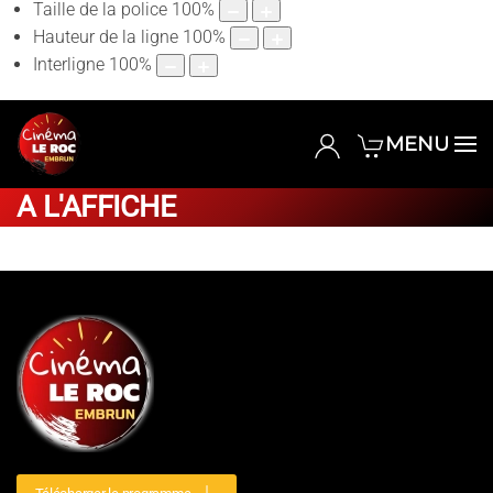
Taille de la police
100
%
Hauteur de la ligne
100
%
Interligne
100
%
MENU
A L'AFFICHE